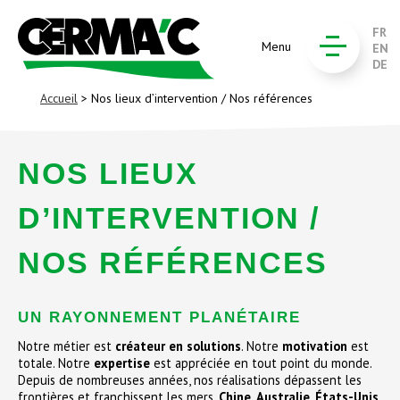
FR
Menu
EN
DE
Accueil
> Nos lieux d’intervention / Nos références
NOS LIEUX
D’INTERVENTION /
NOS RÉFÉRENCES
UN RAYONNEMENT PLANÉTAIRE
Notre métier est
créateur en solutions
. Notre
motivation
est
totale. Notre
expertise
est appréciée en tout point du monde.
Depuis de nombreuses années, nos réalisations dépassent les
frontières et franchissent les mers.
Chine
,
Australie
,
États-Unis
,