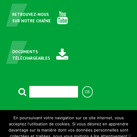
RETROUVEZ-NOUS
SUR NOTRE CHAÎNE
DOCUMENTS
TÉLÉCHARGEABLES
ASSISTANCE TÉLÉPHONIQUE
En poursuivant votre navigation sur ce site internet, vous
+33 (0)381 699 820
acceptez l'utilisation de cookies. Si vous désirez en apprendre
davantage sur la manière dont vos données personnelles sont
2026
Politique de confidentialité
Mentions légales
collectées et traitées, nous vous invitons à lire attentivement