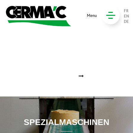
FR
Menu
EN
DE
FÖRDERANLAGEN
En savoir plus
SPEZIALMASCHINEN