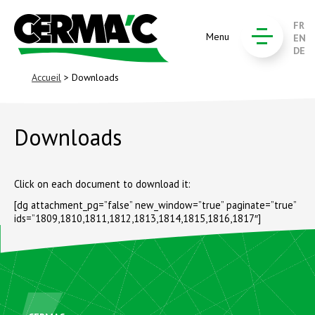
FR
Menu
EN
DE
Accueil
> Downloads
Downloads
Click on each document to download it:
[dg attachment_pg=”false” new_window=”true” paginate=”true”
ids=”1809,1810,1811,1812,1813,1814,1815,1816,1817″]